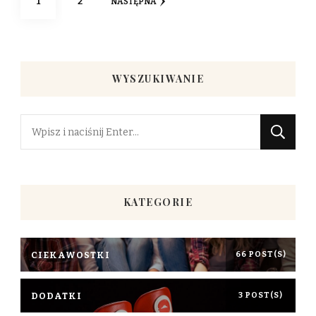
STRONA
STRONA
1
2
NASTĘPNA
wpisów
WYSZUKIWANIE
Szukasz
czegoś?
KATEGORIE
CIEKAWOSTKI
66 POST(S)
DODATKI
3 POST(S)