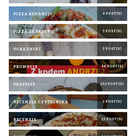
PIZZA REDAKCJI
4 POST(S)
PIZZA ZE SKLEPU
1 POST(S)
PORADNIKI
2 POST(S)
PROMOCJE
46 POST(S)
PRZEPISY
252 POST(S)
RECENZJA CZYTELNIKA
1 POST(S)
RECENZJE
15 POST(S)