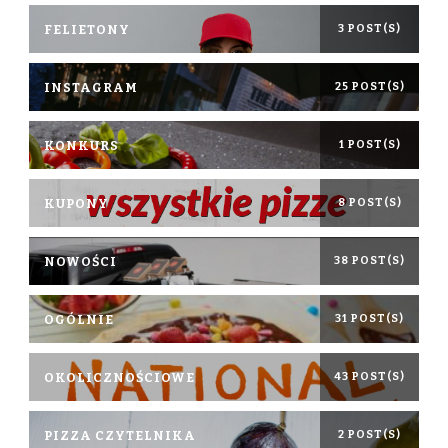
FELIETONY
3 POST(S)
INSTAGRAM
25 POST(S)
KONKURS
1 POST(S)
KUPONY
8 POST(S)
NOWOŚCI
38 POST(S)
OGÓLNIE
31 POST(S)
OKOLICZNOŚCIOWE
43 POST(S)
PIZZA CZYTELNIKA
2 POST(S)