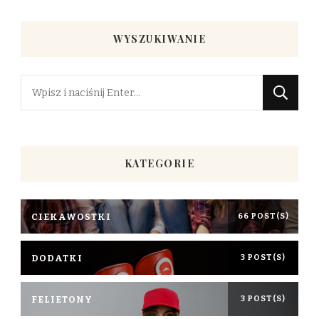
WYSZUKIWANIE
Szukasz
czegoś?
KATEGORIE
CIEKAWOSTKI
66 POST(S)
DODATKI
3 POST(S)
FELIETONY
3 POST(S)