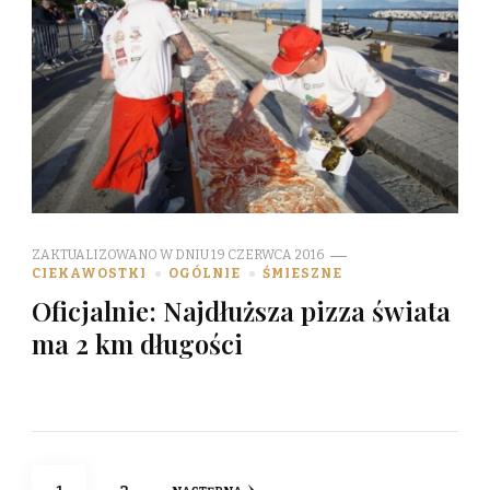
ZAKTUALIZOWANO W DNIU
19 CZERWCA 2016
CIEKAWOSTKI
OGÓLNIE
ŚMIESZNE
Oficjalnie: Najdłuższa pizza świata
ma 2 km długości
Stronicowanie