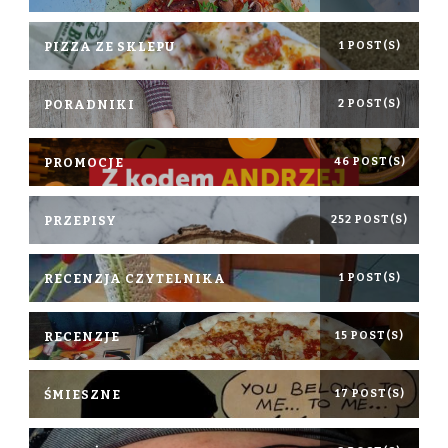
PIZZA ZE SKLEPU
1 POST(S)
PORADNIKI
2 POST(S)
PROMOCJE
46 POST(S)
PRZEPISY
252 POST(S)
RECENZJA CZYTELNIKA
1 POST(S)
RECENZJE
15 POST(S)
ŚMIESZNE
17 POST(S)