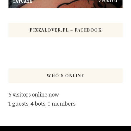
TATUAŻE
2 POST(S)
PIZZALOVER.PL – FACEBOOK
WHO'S ONLINE
5 visitors online now
1 guests,
4 bots,
0 members