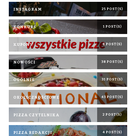
INSTAGRAM
25 POST(S)
KONKURS
1 POST(S)
KUPONY
8 POST(S)
NOWOŚCI
38 POST(S)
OGÓLNIE
31 POST(S)
OKOLICZNOŚCIOWE
43 POST(S)
PIZZA CZYTELNIKA
2 POST(S)
PIZZA REDAKCJI
4 POST(S)