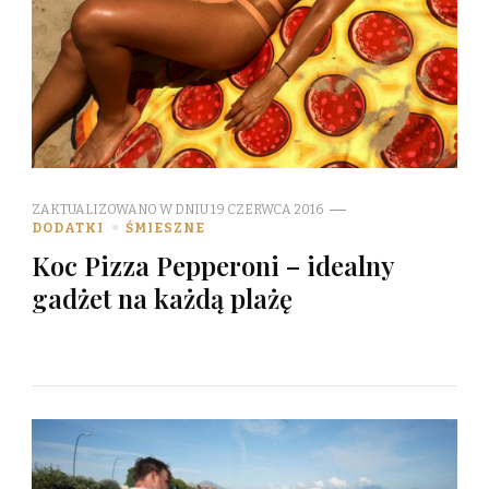
ZAKTUALIZOWANO W DNIU
19 CZERWCA 2016
DODATKI
ŚMIESZNE
Koc Pizza Pepperoni – idealny
gadżet na każdą plażę